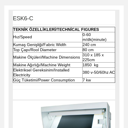
ESK6-C
TEKNİK ÖZELLİKLERİ/TECHNİCAL FIGURES
0-60
Hız/Speed
m/dk(minute)
Kumaş Genişliği/Fabric Width
240 cm
Top Çapı/Rool Diameter
80 cm
310 x 185 x
Makine Ölçüleri/Machine Dimensions
225cm
Makine Ağırlığı/Machine Weight
1850 kg
Elektriksel Gereksinim/Installed
380 v-50/60hz AC
Electricity
Güç Tüketimi/Power Consumption
7 kw