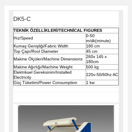
DK5-C
TEKNİK ÖZELLİKLERİ/TECHNİCAL FIGURES
0-50
Hız/Speed
m/dk(minute)
Kumaş Genişliği/Fabric Width
180 cm
Top Çapı/Rool Diameter
45 cm
260x 145 x
Makine Ölçüleri/Machine Dimensions
180cm
Makine Ağırlığı/Machine Weight
500 kg
Elektriksel Gereksinim/Installed
220v-50/60hz AC
Electricity
Güç Tüketimi/Power Consumption
1 kw