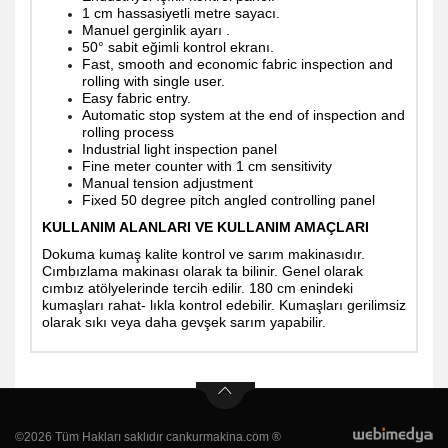
1 cm hassasiyetli metre sayacı.
Manuel gerginlik ayarı .
50° sabit eğimli kontrol ekranı.
Fast, smooth and economic fabric inspection and
rolling with single user.
Easy fabric entry.
Automatic stop system at the end of inspection and
rolling process
Industrial light inspection panel
Fine meter counter with 1 cm sensitivity
Manual tension adjustment
Fixed 50 degree pitch angled controlling panel
KULLANIM ALANLARI VE KULLANIM AMAÇLARI
Dokuma kumaş kalite kontrol ve sarım makinasıdır.
Cımbızlama makinası olarak ta bilinir. Genel olarak
cımbız atölyelerinde tercih edilir. 180 cm enindeki
kumaşları rahat- lıkla kontrol edebilir. Kumaşları gerilimsiz
olarak sıkı veya daha gevşek sarım yapabilir.
©2026 Tüm Hakları saklıdır cankurmakina.com ®