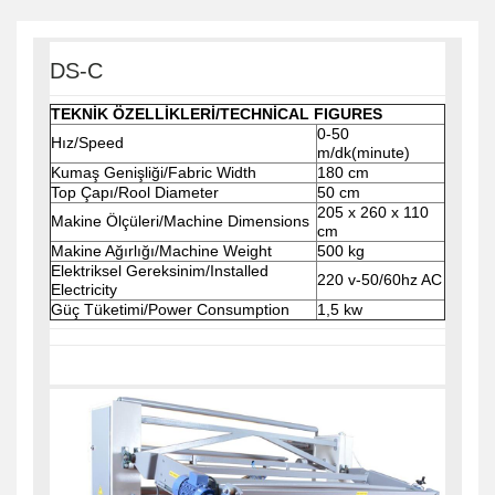
DS-C
TEKNİK ÖZELLİKLERİ/TECHNİCAL FIGURES
0-50
Hız/Speed
m/dk(minute)
Kumaş Genişliği/Fabric Width
180 cm
Top Çapı/Rool Diameter
50 cm
205 x 260 x 110
Makine Ölçüleri/Machine Dimensions
cm
Makine Ağırlığı/Machine Weight
500 kg
Elektriksel Gereksinim/Installed
220 v-50/60hz AC
Electricity
Güç Tüketimi/Power Consumption
1,5 kw