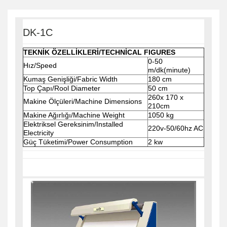
DK-1C
TEKNİK ÖZELLİKLERİ/TECHNİCAL FIGURES
0-50
Hız/Speed
m/dk(minute)
Kumaş Genişliği/Fabric Width
180 cm
Top Çapı/Rool Diameter
50 cm
260x 170 x
Makine Ölçüleri/Machine Dimensions
210cm
Makine Ağırlığı/Machine Weight
1050 kg
Elektriksel Gereksinim/Installed
220v-50/60hz AC
Electricity
Güç Tüketimi/Power Consumption
2 kw